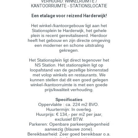
VERHUURD: WINKELRUIMTE /
KANTOORRUIMTE - STATIONSLOCATIE
Een etalage voor reizend Harderwijk!
Het winkel-/kantoorgebouw ligt aan het
Stationsplein te Harderwijk, het gehele
plein is recent gerevitaliseerd. Hierdoor
heeft het gebouw en zijn directe omgeving
een moderner en schone uitstraling
gekregen.
Het Stationsplein ligt direct tegenover het
NS Station. Het stationsplein ligt op
loopafstand van de gezellige binnenstad
met volop winkels en restaurants. We
kunnen stellen dat dit een goed gelegen
winkel-/kantoorruimte is met een goede
prijs/kwaliteit verhouding.
Specificaties
Oppervlakte : ca. 224 m2 BVO.
Huurtermijn: In overleg.
Huurprijs: € 134,- per m2 per jaar,
exclusief BTW.
Parkeren: Openbare parkeergelegenheid
aanwezig (blauwe zone).
Bereikbaarheid: Zeer goed bereikbaar o.a.