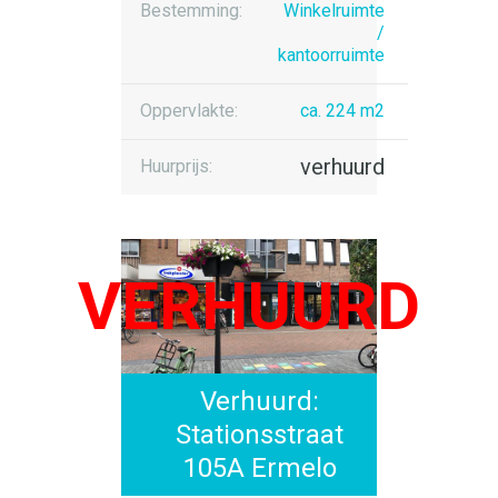
Bestemming:
Winkelruimte
/
kantoorruimte
Oppervlakte:
ca. 224 m2
verhuurd
Huurprijs:
Verhuurd:
Stationsstraat
105A Ermelo