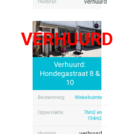
verhuurd
Huurprijs:
Verhuurd:
Hondegastraat 8 &
10
Bestemming:
Winkelruimte
Oppervlakte:
76m2 en
154m2
verhuurd
Huurprijs: