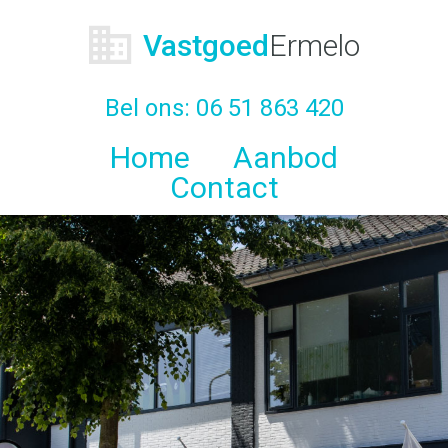
Vastgoed
Ermelo
Bel ons:
06 51 863 420
Home
Aanbod
Contact